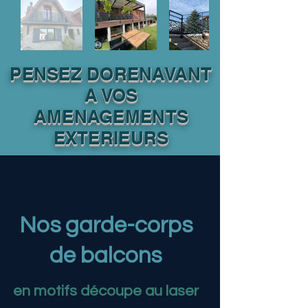
PENSEZ DORENAVANT
A VOS
AMENAGEMENTS
EXTERIEURS
Nos garde-corps
de balcons
en motifs découpe au laser